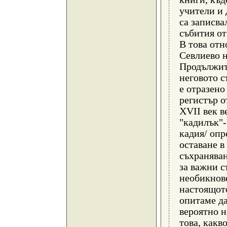
учители и
са записва
събития от
В това от
Севлиево 
Продължит
неговото с
е отразено
регистър о
XVII век в
"кадилък"-
кадия/ опр
оставане в
съхраняван
за важни с
необикнов
настоящото
опитаме да
вероятно н
това, какв