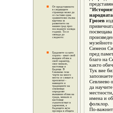
представян
От
представеното
"Историят
в
следващите
страници може да
народната
се състави една
сравнително пълна
Грозев
изд
картина за
развитието на
привичната
нашия град през
последните хиляда
посвещава 
години. Тя се
свежда до
произведен
следното:
музейното
Симеон Си
Градовете са като
пред паме
хората - имат свой
външен облик и
благо на С
свой характер,
свое минало,
както обич
настояще и
бъдеще. В
Тук вие би
Севлиево тези
черти на много
запознаете
места се сливат и
преплитат -
Севлиево о
навиците и
традициите на
да научите
севлиевци
определят
местности
външния облик на
града, минало и
имена и об
настояще
съжителстват в
фолклор.
хармония, а
бъдещето вече
По-важнит
прозира в общата