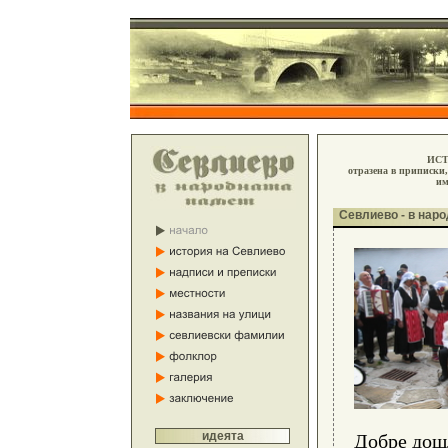
ИСТ
отразена в приписки,
им
Севлиево -
в наро
идеята
Добре дош