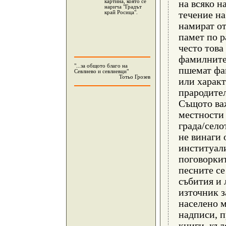
картина, която се
на всяко н
нарича "Градът
край Росица".
течение
на
намират о
памет по р
често това
фамилните
"...за общото благо на
пшемат фа
Севлиево и севлиевци"
Тотьо Грозев
или характ
прародите
Същото важ
местности 
града/село
не винаги
институал
поговоркит
песните се
събития и
източник з
населено м
надписи, 
книги, къ