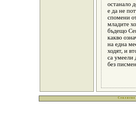
останало д
е да не пот
спомени от
младите хо
бъдещо Сев
какво озн
на една ме
ходят, и в
са умеели 
без писме
Севлиев